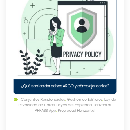
¿Qué son los derechos ARCO y cómo ejercerlos?
Conjuntos Residenciales
,
Gestión de Edificios
,
Ley de
Privacidad de Datos
,
Leyes de Propiedad Horizontal
,
PHPASS App
,
Propiedad Horizontal