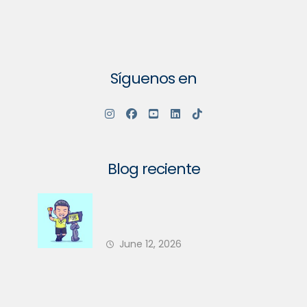
Síguenos en
Blog reciente
Su Comunidad Va a Tener un
Nuevo Árbitro en 2026 — ¿Está
June 12, 2026
Su PH Preparado?