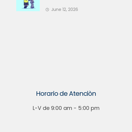
Nuevo Árbitro en 2026 — ¿Está
June 12, 2026
Su PH Preparado?
Horario de Atenciòn
L-V de 9:00 am - 5:00 pm