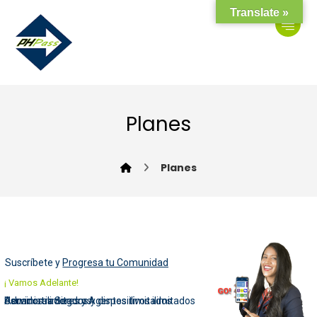
Translate »
Planes
Planes
Suscríbete y
Progresa tu Comunidad
¡ Vamos Adelante!
GO!
Administradores y Agentes ilimitados
Usuarios ilimitados y dispositivos ilimitados
Servidores Seguros