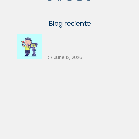
Blog reciente
Su Comunidad Va a Tener un
Nuevo Árbitro en 2026 — ¿Está
June 12, 2026
Su PH Preparado?