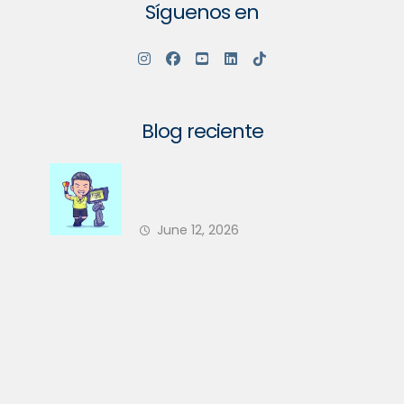
Síguenos en
Blog reciente
Su Comunidad Va a Tener un
Nuevo Árbitro en 2026 — ¿Está
June 12, 2026
Su PH Preparado?