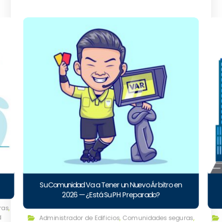
Su Comunidad Va a Tener un Nuevo Árbitro en
2026 — ¿Está Su PH Preparado?
ras
,
d
Administrador de Edificios
,
Comunidades seguras
,