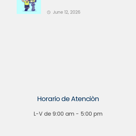
Nuevo Árbitro en 2026 — ¿Está
June 12, 2026
Su PH Preparado?
Horario de Atenciòn
L-V de 9:00 am - 5:00 pm