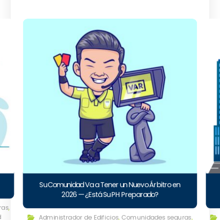
Su Comunidad Va a Tener un Nuevo Árbitro en
2026 — ¿Está Su PH Preparado?
ras
,
d
Administrador de Edificios
,
Comunidades seguras
,