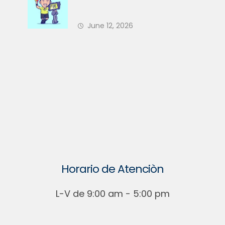
Nuevo Árbitro en 2026 — ¿Está
June 12, 2026
Su PH Preparado?
Horario de Atenciòn
L-V de 9:00 am - 5:00 pm