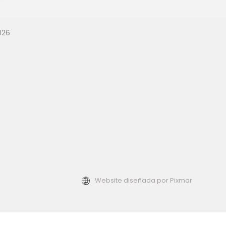
dad Va
Nuevo
026
2026 —
?
Website diseñada por Pixmar