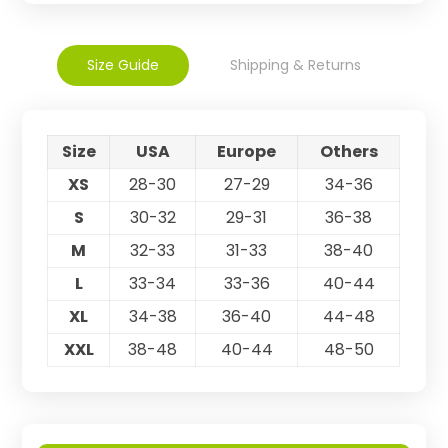
Size Guide
Shipping & Returns
Size
USA
Europe
Others
XS
28-30
27-29
34-36
S
30-32
29-31
36-38
M
32-33
31-33
38-40
L
33-34
33-36
40-44
XL
34-38
36-40
44-48
XXL
38-48
40-44
48-50