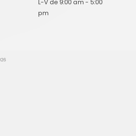
L-V de 9:00 am - 5:00
pm
dad Va
Nuevo
026
2026 —
?