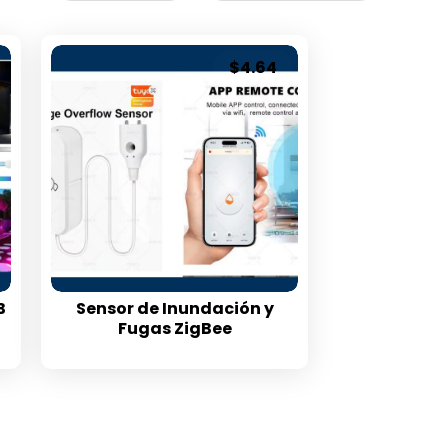
$
4.64
B
Sensor de Inundación y
Fugas ZigBee