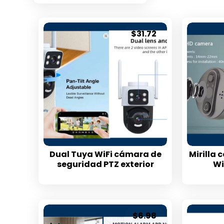
$
31.72
Dual Tuya WiFi cámara de
Mirilla
seguridad PTZ exterior
Wi
$
6.98