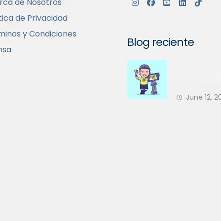
rca de Nosotros
tica de Privacidad
minos y Condiciones
Blog reciente
nsa
Su Comuni
a Tener un 
June 12, 2
Árbitro en 
¿Está Su PH
Preparado