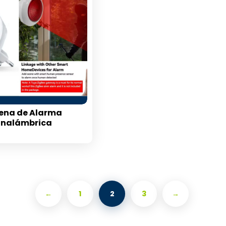
rena de Alarma
Inalámbrica
←
1
2
3
→