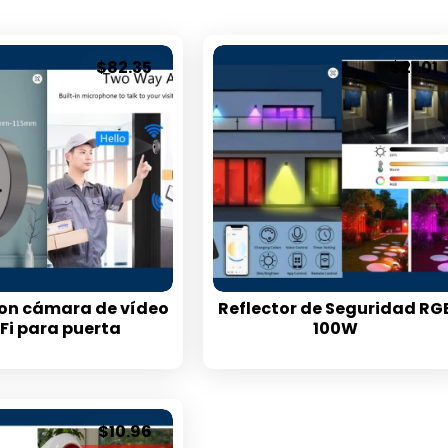
$
82.35
$
21.01
 con cámara de vídeo
Reflector de Seguridad RG
Fi para puerta
100W
$
10.96