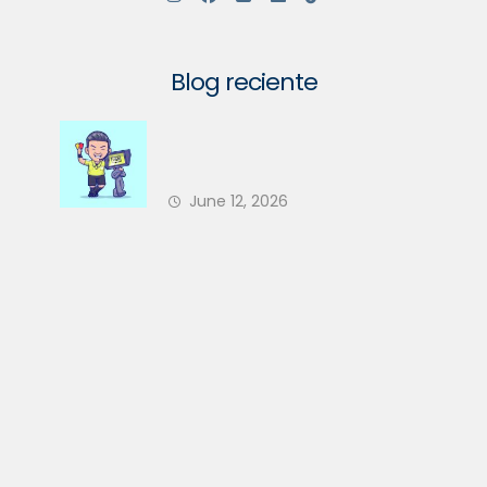
Blog reciente
Su Comunidad Va a Tener un
Nuevo Árbitro en 2026 — ¿Está
June 12, 2026
Su PH Preparado?