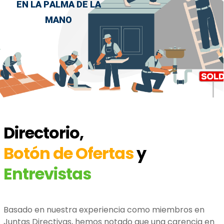
E
N
L
A
P
A
L
M
A
D
E
L
A
M
A
N
O
Directorio,
Botón de Ofertas
y
Entrevistas
Basado en nuestra experiencia como miembros en
Juntas Directivas, hemos notado que una carencia en