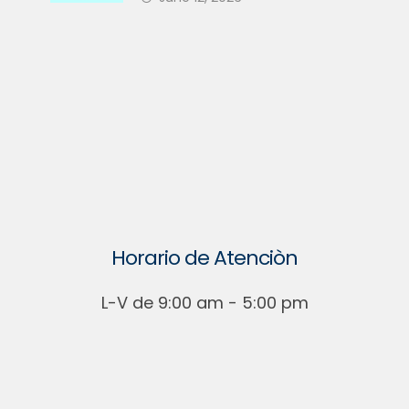
Su PH Preparado?
Horario de Atenciòn
L-V de 9:00 am - 5:00 pm