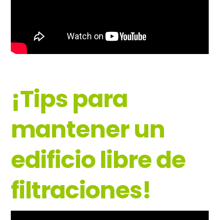
¡Tips para
mantener un
edificio libre de
filtraciones!