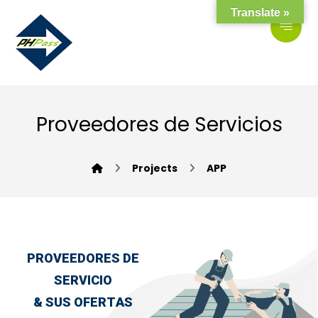
Translate »
Proveedores de Servicios
Projects
APP
P
R
O
V
E
E
D
O
R
E
S
D
E
S
E
R
V
I
C
I
O
&
S
U
S
O
F
E
R
T
A
S